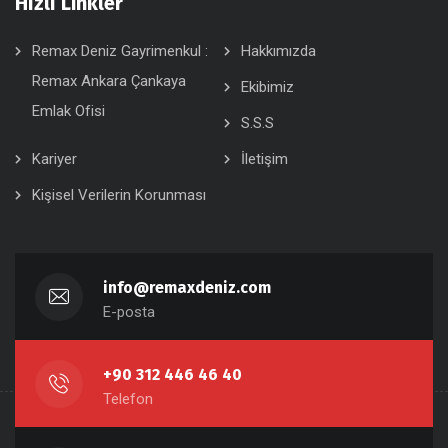
Hızlı Linkler
Remax Deniz Gayrimenkul :
Hakkımızda
Remax Ankara Çankaya
Ekibimiz
Emlak Ofisi
S.S.S
Kariyer
İletişim
Kişisel Verilerin Korunması
info@remaxdeniz.com
E-posta
+90 312 446 46 40
Telefon