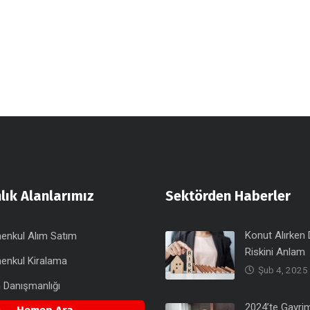
ık Alanlarımız
Sektörden Haberler
Konut Alırken
enkul Alım Satım
Riskini Anlam
enkul Kiralama
Şub 4, 2025
m Danışmanlığı
2024’te Gayri