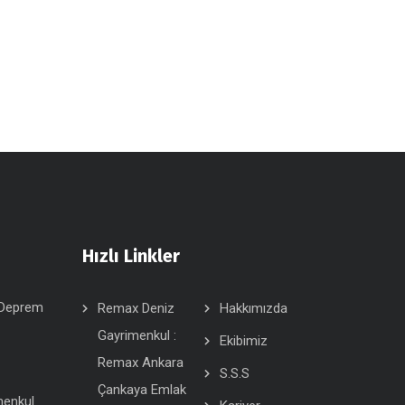
Hızlı Linkler
 Deprem
Remax Deniz
Hakkımızda
Gayrimenkul :
Ekibimiz
Remax Ankara
S.S.S
Çankaya Emlak
menkul