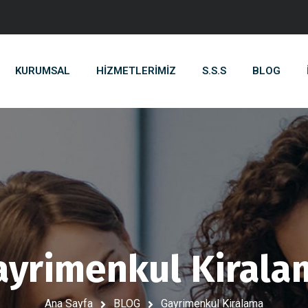
KURUMSAL
HIZMETLERIMIZ
S.S.S
BLOG
ayrimenkul Kirala
Ana Sayfa
BLOG
Gayrimenkul Kiralama